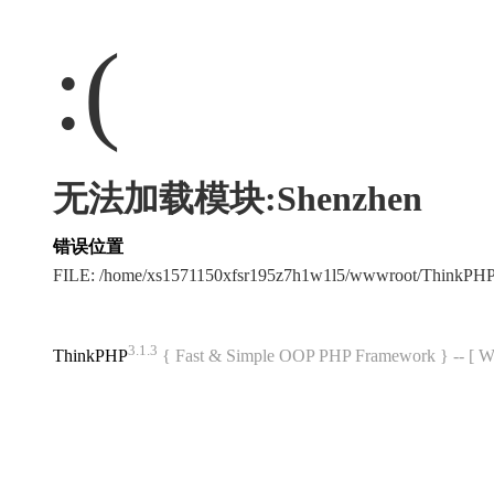
:(
无法加载模块:Shenzhen
错误位置
FILE: /home/xs1571150xfsr195z7h1w1l5/wwwroot/ThinkPH
3.1.3
ThinkPHP
{ Fast & Simple OOP PHP Framework } -- 