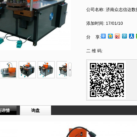
公司名称:
济南众志信达数
添加时间:
17/01/10
分 享:
二 维 码:
品详情
询盘