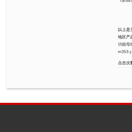
（折回
以上是关
地区产
功能母
m353
点击次